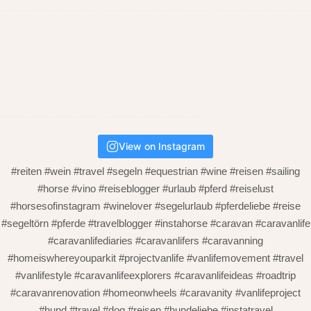
View on Instagram
#reiten #wein #travel #segeln #equestrian #wine #reisen #sailing
#horse #vino #reiseblogger #urlaub #pferd #reiselust
#horsesofinstagram #winelover #segelurlaub #pferdeliebe #reise
#segeltörn #pferde #travelblogger #instahorse #caravan #caravanlife
#caravanlifediaries #caravanlifers #caravanning
#homeiswhereyouparkit #projectvanlife #vanlifemovement #travel
#vanlifestyle #caravanlifeexplorers #caravanlifeideas #roadtrip
#caravanrenovation #homeonwheels #caravanity #vanlifeproject
#hund #travel #dog #reisen #hundeliebe #instatravel