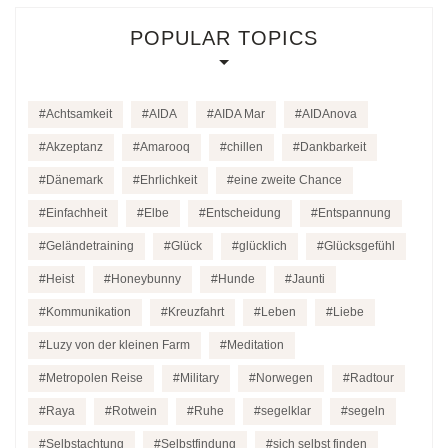
POPULAR TOPICS
Achtsamkeit
AIDA
AIDA Mar
AIDAnova
Akzeptanz
Amarooq
chillen
Dankbarkeit
Dänemark
Ehrlichkeit
eine zweite Chance
Einfachheit
Elbe
Entscheidung
Entspannung
Geländetraining
Glück
glücklich
Glücksgefühl
Heist
Honeybunny
Hunde
Jaunti
Kommunikation
Kreuzfahrt
Leben
Liebe
Luzy von der kleinen Farm
Meditation
Metropolen Reise
Military
Norwegen
Radtour
Raya
Rotwein
Ruhe
segelklar
segeln
Selbstachtung
Selbstfindung
sich selbst finden