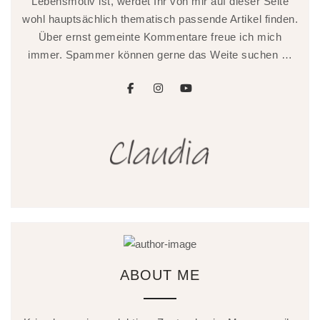
Lebensmotiv ist, werdet Ihr von mir auf dieser Seite
wohl hauptsächlich thematisch passende Artikel finden.
Über ernst gemeinte Kommentare freue ich mich
immer. Spammer können gerne das Weite suchen …
facebook
instagram
youtube
ABOUT ME