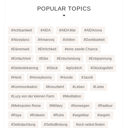
POPULAR TOPICS
Achtsamkeit
AIDA
AIDA Mar
AIDAnova
Akzeptanz
Amarooq
chillen
Dankbarkeit
Dänemark
Ehrlichkeit
eine zweite Chance
Einfachheit
Elbe
Entscheidung
Entspannung
Geländetraining
Glück
glücklich
Glücksgefühl
Heist
Honeybunny
Hunde
Jaunti
Kommunikation
Kreuzfahrt
Leben
Liebe
Luzy von der kleinen Farm
Meditation
Metropolen Reise
Military
Norwegen
Radtour
Raya
Rotwein
Ruhe
segelklar
segeln
Selbstachtung
Selbstfindung
sich selbst finden