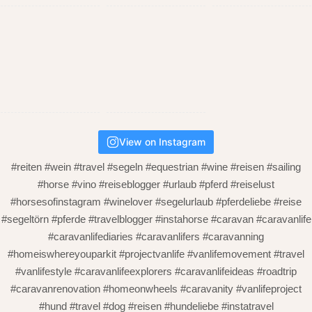
View on Instagram
#reiten #wein #travel #segeln #equestrian #wine #reisen #sailing
#horse #vino #reiseblogger #urlaub #pferd #reiselust
#horsesofinstagram #winelover #segelurlaub #pferdeliebe #reise
#segeltörn #pferde #travelblogger #instahorse #caravan #caravanlife
#caravanlifediaries #caravanlifers #caravanning
#homeiswhereyouparkit #projectvanlife #vanlifemovement #travel
#vanlifestyle #caravanlifeexplorers #caravanlifeideas #roadtrip
#caravanrenovation #homeonwheels #caravanity #vanlifeproject
#hund #travel #dog #reisen #hundeliebe #instatravel