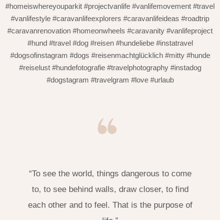
#homeiswhereyouparkit #projectvanlife #vanlifemovement #travel
#vanlifestyle #caravanlifeexplorers #caravanlifeideas #roadtrip
#caravanrenovation #homeonwheels #caravanity #vanlifeproject
#hund #travel #dog #reisen #hundeliebe #instatravel
#dogsofinstagram #dogs #reisenmachtglücklich #mitty #hunde
#reiselust #hundefotografie #travelphotography #instadog
#dogstagram #travelgram #love #urlaub
“To see the world, things dangerous to come
to, to see behind walls, draw closer, to find
each other and to feel. That is the purpose of