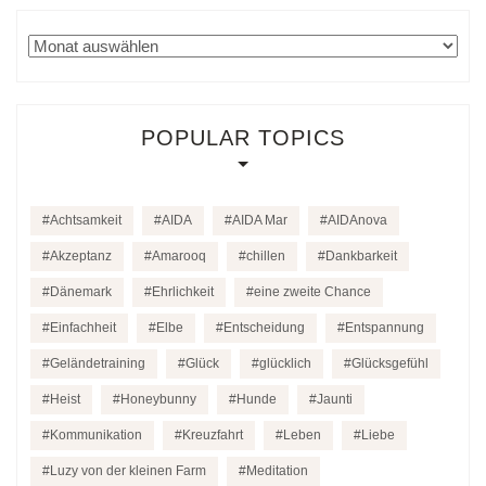
Archiv
POPULAR TOPICS
Achtsamkeit
AIDA
AIDA Mar
AIDAnova
Akzeptanz
Amarooq
chillen
Dankbarkeit
Dänemark
Ehrlichkeit
eine zweite Chance
Einfachheit
Elbe
Entscheidung
Entspannung
Geländetraining
Glück
glücklich
Glücksgefühl
Heist
Honeybunny
Hunde
Jaunti
Kommunikation
Kreuzfahrt
Leben
Liebe
Luzy von der kleinen Farm
Meditation