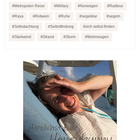
Metropolen Reise
Military
Norwegen
Radtour
Raya
Rotwein
Ruhe
segelklar
segeln
Selbstachtung
Selbstfindung
sich selbst finden
Starkwind
Strand
Sturm
Wohnwagen