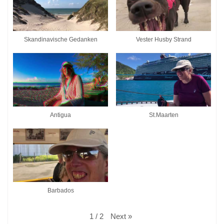
Skandinavische Gedanken
Vester Husby Strand
Antigua
St.Maarten
Barbados
Next
»
1
/
2