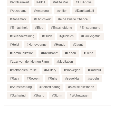
Achtsamkeit
AIDA
AIDA Mar
AIDAnova
Akzeptanz
Amarooq
chillen
Dankbarkeit
Dänemark
Ehrlichkeit
eine zweite Chance
Einfachheit
Elbe
Entscheidung
Entspannung
Geländetraining
Glück
glücklich
Glücksgefühl
Heist
Honeybunny
Hunde
Jaunti
Kommunikation
Kreuzfahrt
Leben
Liebe
Luzy von der kleinen Farm
Meditation
Metropolen Reise
Military
Norwegen
Radtour
Raya
Rotwein
Ruhe
segelklar
segeln
Selbstachtung
Selbstfindung
sich selbst finden
Starkwind
Strand
Sturm
Wohnwagen