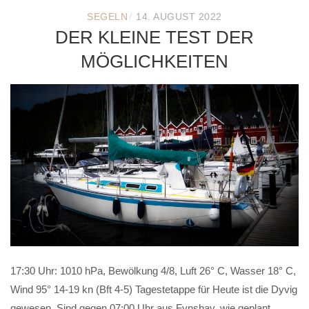
/
SEGELN
14. AUGUST 2022
DER KLEINE TEST DER
MÖGLICHKEITEN
17:30 Uhr: 1010 hPa, Bewölkung 4/8, Luft 26° C, Wasser 18° C,
Wind 95° 14-19 kn (Bft 4-5) Tagestetappe für Heute ist die Dyvig
gewesen. Sind gegen 07:00 Uhr aus Fynshav, wie geplant,