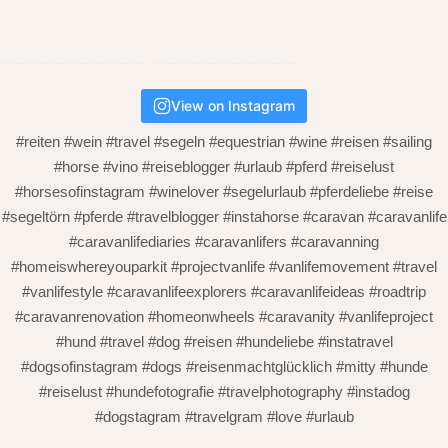
View on Instagram
#reiten #wein #travel #segeln #equestrian #wine #reisen #sailing
#horse #vino #reiseblogger #urlaub #pferd #reiselust
#horsesofinstagram #winelover #segelurlaub #pferdeliebe #reise
#segeltörn #pferde #travelblogger #instahorse #caravan #caravanlife
#caravanlifediaries #caravanlifers #caravanning
#homeiswhereyouparkit #projectvanlife #vanlifemovement #travel
#vanlifestyle #caravanlifeexplorers #caravanlifeideas #roadtrip
#caravanrenovation #homeonwheels #caravanity #vanlifeproject
#hund #travel #dog #reisen #hundeliebe #instatravel
#dogsofinstagram #dogs #reisenmachtglücklich #mitty #hunde
#reiselust #hundefotografie #travelphotography #instadog
#dogstagram #travelgram #love #urlaub