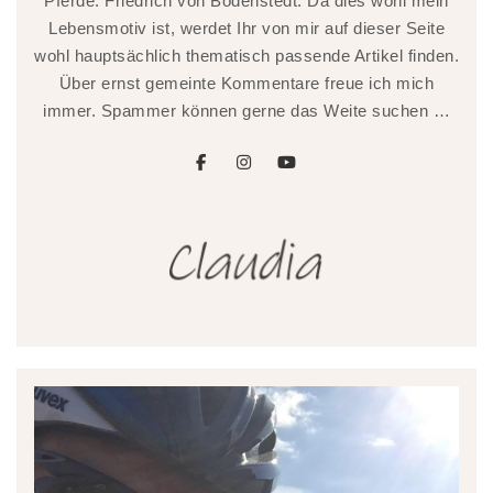
Pferde. Friedrich von Bodenstedt. Da dies wohl mein
Lebensmotiv ist, werdet Ihr von mir auf dieser Seite
wohl hauptsächlich thematisch passende Artikel finden.
Über ernst gemeinte Kommentare freue ich mich
immer. Spammer können gerne das Weite suchen …
facebook
instagram
youtube