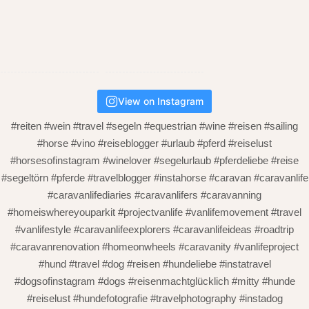
View on Instagram
#reiten #wein #travel #segeln #equestrian #wine #reisen #sailing
#horse #vino #reiseblogger #urlaub #pferd #reiselust
#horsesofinstagram #winelover #segelurlaub #pferdeliebe #reise
#segeltörn #pferde #travelblogger #instahorse #caravan #caravanlife
#caravanlifediaries #caravanlifers #caravanning
#homeiswhereyouparkit #projectvanlife #vanlifemovement #travel
#vanlifestyle #caravanlifeexplorers #caravanlifeideas #roadtrip
#caravanrenovation #homeonwheels #caravanity #vanlifeproject
#hund #travel #dog #reisen #hundeliebe #instatravel
#dogsofinstagram #dogs #reisenmachtglücklich #mitty #hunde
#reiselust #hundefotografie #travelphotography #instadog