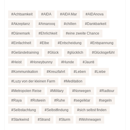
Achtsamkeit
AIDA
AIDA Mar
AIDAnova
Akzeptanz
Amarooq
chillen
Dankbarkeit
Dänemark
Ehrlichkeit
eine zweite Chance
Einfachheit
Elbe
Entscheidung
Entspannung
Geländetraining
Glück
glücklich
Glücksgefühl
Heist
Honeybunny
Hunde
Jaunti
Kommunikation
Kreuzfahrt
Leben
Liebe
Luzy von der kleinen Farm
Meditation
Metropolen Reise
Military
Norwegen
Radtour
Raya
Rotwein
Ruhe
segelklar
segeln
Selbstachtung
Selbstfindung
sich selbst finden
Starkwind
Strand
Sturm
Wohnwagen