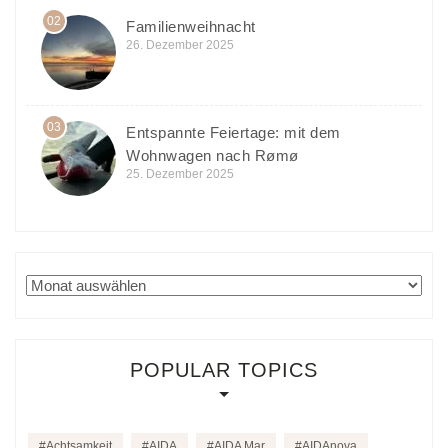
02
Familienweihnacht
26. Dezember 2025
03
Entspannte Feiertage: mit dem
Wohnwagen nach Rømø
25. Dezember 2025
Archiv
POPULAR TOPICS
Achtsamkeit
AIDA
AIDA Mar
AIDAnova