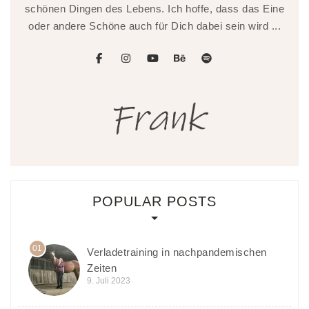
schönen Dingen des Lebens. Ich hoffe, dass das Eine
oder andere Schöne auch für Dich dabei sein wird ...
facebook
instagram
youtube
behance
spotify
POPULAR POSTS
01
Verladetraining in nachpandemischen
Zeiten
9. Juli 2023