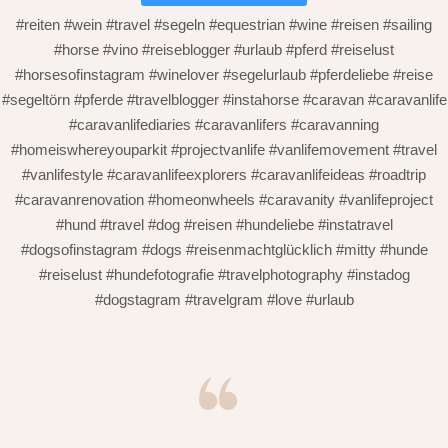
#reiten #wein #travel #segeln #equestrian #wine #reisen #sailing
#horse #vino #reiseblogger #urlaub #pferd #reiselust
#horsesofinstagram #winelover #segelurlaub #pferdeliebe #reise
#segeltörn #pferde #travelblogger #instahorse #caravan #caravanlife
#caravanlifediaries #caravanlifers #caravanning
#homeiswhereyouparkit #projectvanlife #vanlifemovement #travel
#vanlifestyle #caravanlifeexplorers #caravanlifeideas #roadtrip
#caravanrenovation #homeonwheels #caravanity #vanlifeproject
#hund #travel #dog #reisen #hundeliebe #instatravel
#dogsofinstagram #dogs #reisenmachtglücklich #mitty #hunde
#reiselust #hundefotografie #travelphotography #instadog
#dogstagram #travelgram #love #urlaub