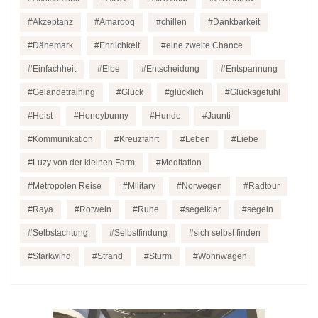
Akzeptanz
Amarooq
chillen
Dankbarkeit
Dänemark
Ehrlichkeit
eine zweite Chance
Einfachheit
Elbe
Entscheidung
Entspannung
Geländetraining
Glück
glücklich
Glücksgefühl
Heist
Honeybunny
Hunde
Jaunti
Kommunikation
Kreuzfahrt
Leben
Liebe
Luzy von der kleinen Farm
Meditation
Metropolen Reise
Military
Norwegen
Radtour
Raya
Rotwein
Ruhe
segelklar
segeln
Selbstachtung
Selbstfindung
sich selbst finden
Starkwind
Strand
Sturm
Wohnwagen