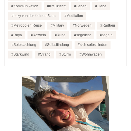
Kommunikation
Kreuzfahrt
Leben
Liebe
Luzy von der kleinen Farm
Meditation
Metropolen Reise
Military
Norwegen
Radtour
Raya
Rotwein
Ruhe
segelklar
segeln
Selbstachtung
Selbstfindung
sich selbst finden
Starkwind
Strand
Sturm
Wohnwagen