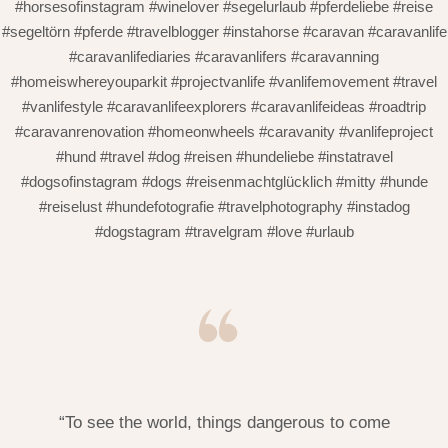
#horsesofinstagram #winelover #segelurlaub #pferdeliebe #reise
#segeltörn #pferde #travelblogger #instahorse #caravan #caravanlife
#caravanlifediaries #caravanlifers #caravanning
#homeiswhereyouparkit #projectvanlife #vanlifemovement #travel
#vanlifestyle #caravanlifeexplorers #caravanlifeideas #roadtrip
#caravanrenovation #homeonwheels #caravanity #vanlifeproject
#hund #travel #dog #reisen #hundeliebe #instatravel
#dogsofinstagram #dogs #reisenmachtglücklich #mitty #hunde
#reiselust #hundefotografie #travelphotography #instadog
#dogstagram #travelgram #love #urlaub
“To see the world, things dangerous to come