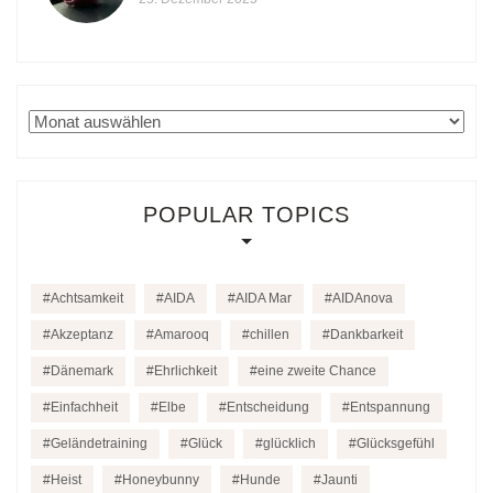
Archiv
POPULAR TOPICS
Achtsamkeit
AIDA
AIDA Mar
AIDAnova
Akzeptanz
Amarooq
chillen
Dankbarkeit
Dänemark
Ehrlichkeit
eine zweite Chance
Einfachheit
Elbe
Entscheidung
Entspannung
Geländetraining
Glück
glücklich
Glücksgefühl
Heist
Honeybunny
Hunde
Jaunti