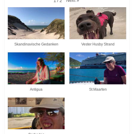
Next
»
1
/
2
Skandinavische Gedanken
Vester Husby Strand
Antigua
St.Maarten