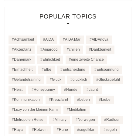
POPULAR TOPICS
Achtsamkeit
AIDA
AIDA Mar
AIDAnova
Akzeptanz
Amarooq
chillen
Dankbarkeit
Dänemark
Ehrlichkeit
eine zweite Chance
Einfachheit
Elbe
Entscheidung
Entspannung
Geländetraining
Glück
glücklich
Glücksgefühl
Heist
Honeybunny
Hunde
Jaunti
Kommunikation
Kreuzfahrt
Leben
Liebe
Luzy von der kleinen Farm
Meditation
Metropolen Reise
Military
Norwegen
Radtour
Raya
Rotwein
Ruhe
segelklar
segeln