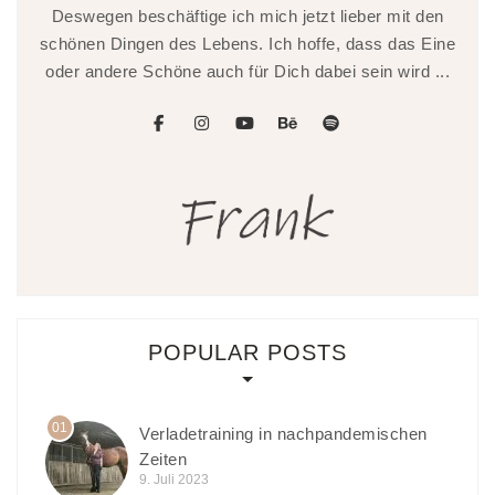
Deswegen beschäftige ich mich jetzt lieber mit den
schönen Dingen des Lebens. Ich hoffe, dass das Eine
oder andere Schöne auch für Dich dabei sein wird ...
facebook
instagram
youtube
behance
spotify
POPULAR POSTS
01
Verladetraining in nachpandemischen
Zeiten
9. Juli 2023