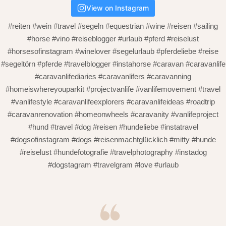
View on Instagram
#reiten #wein #travel #segeln #equestrian #wine #reisen #sailing
#horse #vino #reiseblogger #urlaub #pferd #reiselust
#horsesofinstagram #winelover #segelurlaub #pferdeliebe #reise
#segeltörn #pferde #travelblogger #instahorse #caravan #caravanlife
#caravanlifediaries #caravanlifers #caravanning
#homeiswhereyouparkit #projectvanlife #vanlifemovement #travel
#vanlifestyle #caravanlifeexplorers #caravanlifeideas #roadtrip
#caravanrenovation #homeonwheels #caravanity #vanlifeproject
#hund #travel #dog #reisen #hundeliebe #instatravel
#dogsofinstagram #dogs #reisenmachtglücklich #mitty #hunde
#reiselust #hundefotografie #travelphotography #instadog
#dogstagram #travelgram #love #urlaub