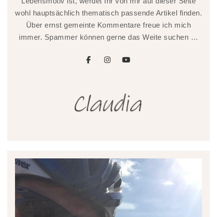
Lebensmotiv ist, werdet Ihr von mir auf dieser Seite
wohl hauptsächlich thematisch passende Artikel finden.
Über ernst gemeinte Kommentare freue ich mich
immer. Spammer können gerne das Weite suchen …
facebook
instagram
youtube