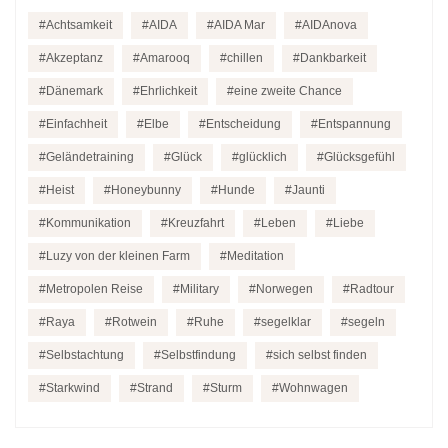
Achtsamkeit
AIDA
AIDA Mar
AIDAnova
Akzeptanz
Amarooq
chillen
Dankbarkeit
Dänemark
Ehrlichkeit
eine zweite Chance
Einfachheit
Elbe
Entscheidung
Entspannung
Geländetraining
Glück
glücklich
Glücksgefühl
Heist
Honeybunny
Hunde
Jaunti
Kommunikation
Kreuzfahrt
Leben
Liebe
Luzy von der kleinen Farm
Meditation
Metropolen Reise
Military
Norwegen
Radtour
Raya
Rotwein
Ruhe
segelklar
segeln
Selbstachtung
Selbstfindung
sich selbst finden
Starkwind
Strand
Sturm
Wohnwagen