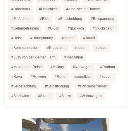
Dänemark
Ehrlichkeit
eine zweite Chance
Einfachheit
Elbe
Entscheidung
Entspannung
Geländetraining
Glück
glücklich
Glücksgefühl
Heist
Honeybunny
Hunde
Jaunti
Kommunikation
Kreuzfahrt
Leben
Liebe
Luzy von der kleinen Farm
Meditation
Metropolen Reise
Military
Norwegen
Radtour
Raya
Rotwein
Ruhe
segelklar
segeln
Selbstachtung
Selbstfindung
sich selbst finden
Starkwind
Strand
Sturm
Wohnwagen