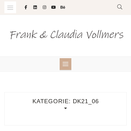
Skip
to
content
KATEGORIE:
DK21_06