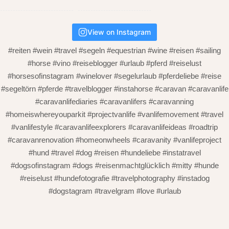
View on Instagram
#reiten #wein #travel #segeln #equestrian #wine #reisen #sailing
#horse #vino #reiseblogger #urlaub #pferd #reiselust
#horsesofinstagram #winelover #segelurlaub #pferdeliebe #reise
#segeltörn #pferde #travelblogger #instahorse #caravan #caravanlife
#caravanlifediaries #caravanlifers #caravanning
#homeiswhereyouparkit #projectvanlife #vanlifemovement #travel
#vanlifestyle #caravanlifeexplorers #caravanlifeideas #roadtrip
#caravanrenovation #homeonwheels #caravanity #vanlifeproject
#hund #travel #dog #reisen #hundeliebe #instatravel
#dogsofinstagram #dogs #reisenmachtglücklich #mitty #hunde
#reiselust #hundefotografie #travelphotography #instadog
#dogstagram #travelgram #love #urlaub