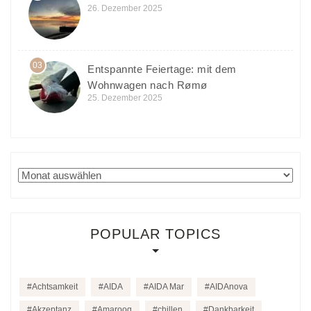
26. Dezember 2025
03
Entspannte Feiertage: mit dem
Wohnwagen nach Rømø
25. Dezember 2025
Archiv
POPULAR TOPICS
Achtsamkeit
AIDA
AIDA Mar
AIDAnova
Akzeptanz
Amarooq
chillen
Dankbarkeit