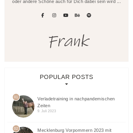
oder andere Schöne auch für Dich dabei sein wird ...
facebook
instagram
youtube
behance
spotify
POPULAR POSTS
01
Verladetraining in nachpandemischen
Zeiten
9. Juli 2023
02
Mecklenburg Vorpommern 2023 mit