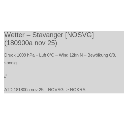
Wetter – Stavanger [NOSVG]
(180900a nov 25)
Druck 1009 hPa – Luft 0°C – Wind 12kn N – Bewölkung 0/8,
sonnig
//
ATD 181800a nov 25 – NOVSG -> NOKRS