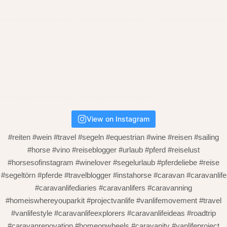
View on Instagram
#reiten #wein #travel #segeln #equestrian #wine #reisen #sailing
#horse #vino #reiseblogger #urlaub #pferd #reiselust
#horsesofinstagram #winelover #segelurlaub #pferdeliebe #reise
#segeltörn #pferde #travelblogger #instahorse #caravan #caravanlife
#caravanlifediaries #caravanlifers #caravanning
#homeiswhereyouparkit #projectvanlife #vanlifemovement #travel
#vanlifestyle #caravanlifeexplorers #caravanlifeideas #roadtrip
#caravanrenovation #homeonwheels #caravanity #vanlifeproject