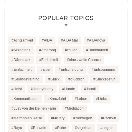
POPULAR TOPICS
Achtsamkeit
AIDA
AIDA Mar
AIDAnova
Akzeptanz
Amarooq
chillen
Dankbarkeit
Dänemark
Ehrlichkeit
eine zweite Chance
Einfachheit
Elbe
Entscheidung
Entspannung
Geländetraining
Glück
glücklich
Glücksgefühl
Heist
Honeybunny
Hunde
Jaunti
Kommunikation
Kreuzfahrt
Leben
Liebe
Luzy von der kleinen Farm
Meditation
Metropolen Reise
Military
Norwegen
Radtour
Raya
Rotwein
Ruhe
segelklar
segeln