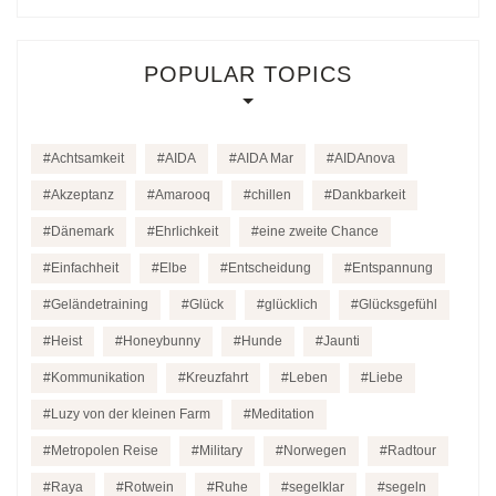
POPULAR TOPICS
Achtsamkeit
AIDA
AIDA Mar
AIDAnova
Akzeptanz
Amarooq
chillen
Dankbarkeit
Dänemark
Ehrlichkeit
eine zweite Chance
Einfachheit
Elbe
Entscheidung
Entspannung
Geländetraining
Glück
glücklich
Glücksgefühl
Heist
Honeybunny
Hunde
Jaunti
Kommunikation
Kreuzfahrt
Leben
Liebe
Luzy von der kleinen Farm
Meditation
Metropolen Reise
Military
Norwegen
Radtour
Raya
Rotwein
Ruhe
segelklar
segeln