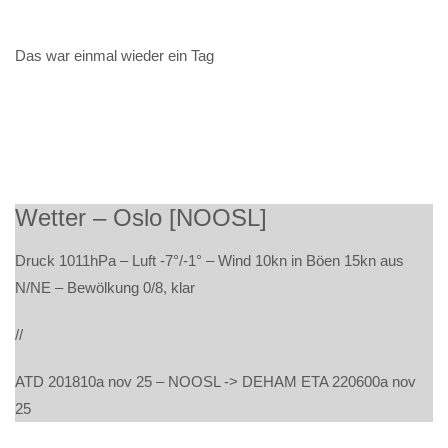
Das war einmal wieder ein Tag
Wetter – Oslo [NOOSL]
Druck 1011hPa – Luft -7°/-1° – Wind 10kn in Böen 15kn aus
N/NE – Bewölkung 0/8, klar
//
ATD 201810a nov 25 – NOOSL -> DEHAM ETA 220600a nov
25