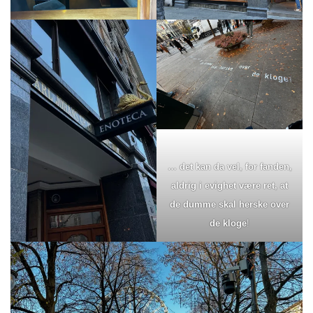
…
det kan da vel, for fanden,
aldrig i evighet være ret, at
de dumme skal herske over
de kloge
!