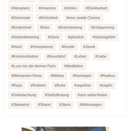
Akzeptanz
Amarooq
chillen
Dankbarkeit
Dänemark
Ehrlichkeit
eine zweite Chance
Einfachheit
Elbe
Entscheidung
Entspannung
Geländetraining
Glück
glücklich
Glücksgefühl
Heist
Honeybunny
Hunde
Jaunti
Kommunikation
Kreuzfahrt
Leben
Liebe
Luzy von der kleinen Farm
Meditation
Metropolen Reise
Military
Norwegen
Radtour
Raya
Rotwein
Ruhe
segelklar
segeln
Selbstachtung
Selbstfindung
sich selbst finden
Starkwind
Strand
Sturm
Wohnwagen