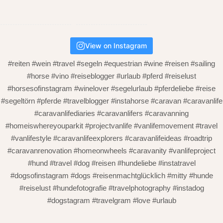
View on Instagram
#reiten #wein #travel #segeln #equestrian #wine #reisen #sailing
#horse #vino #reiseblogger #urlaub #pferd #reiselust
#horsesofinstagram #winelover #segelurlaub #pferdeliebe #reise
#segeltörn #pferde #travelblogger #instahorse #caravan #caravanlife
#caravanlifediaries #caravanlifers #caravanning
#homeiswhereyouparkit #projectvanlife #vanlifemovement #travel
#vanlifestyle #caravanlifeexplorers #caravanlifeideas #roadtrip
#caravanrenovation #homeonwheels #caravanity #vanlifeproject
#hund #travel #dog #reisen #hundeliebe #instatravel
#dogsofinstagram #dogs #reisenmachtglücklich #mitty #hunde
#reiselust #hundefotografie #travelphotography #instadog
#dogstagram #travelgram #love #urlaub