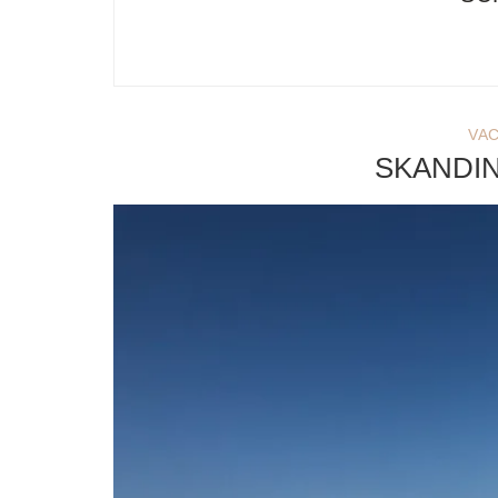
VA
SKANDI