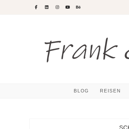
Skip
to
content
BLOG
REISEN
SC