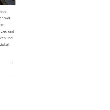
ieder
Ich war
nem
 Lied und
nken und
ickelt