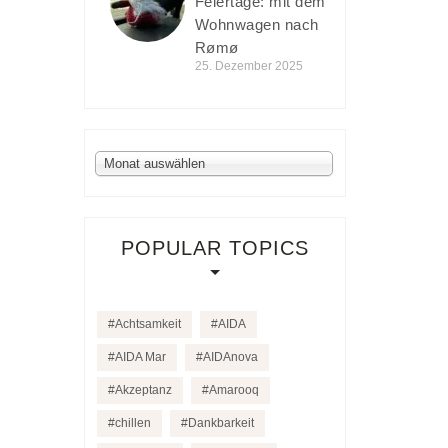
Feiertage: mit dem
Wohnwagen nach
Rømø
25. Dezember 2025
Archiv
Monat auswählen
POPULAR TOPICS
Achtsamkeit
AIDA
AIDA Mar
AIDAnova
Akzeptanz
Amarooq
chillen
Dankbarkeit