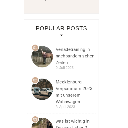
POPULAR POSTS
01
Verladetraining in
nachpandemischen
Zeiten
9. Juli 2023
02
Mecklenburg
Vorpommern 2023
mit unserem
Wohnwagen
3. April 2023
03
was ist wichtig in
Deinem Leben?