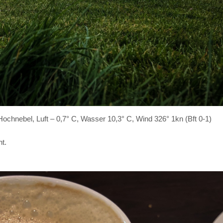
chnebel, Luft – 0,7° C, Wasser 10,3° C, Wind 326° 1kn (Bft 0-1)
t.