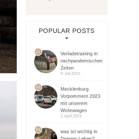
POPULAR POSTS
01
Verladetraining in
nachpandemischen
Zeiten
9. Juli 2023
02
Mecklenburg
Vorpommern 2023
mit unserem
Wohnwagen
3. April 2023
03
was ist wichtig in
Deinem Leben?