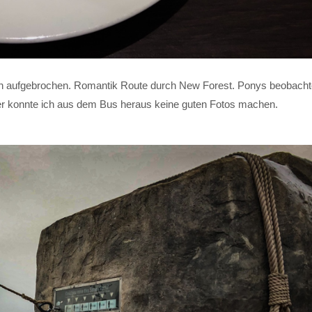
 aufgebrochen. Romantik Route durch New Forest. Ponys beobach
der konnte ich aus dem Bus heraus keine guten Fotos machen.