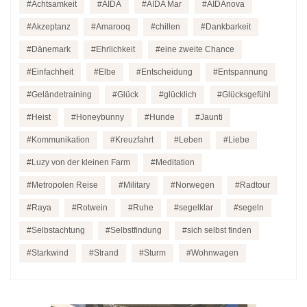
Achtsamkeit
AIDA
AIDA Mar
AIDAnova
Akzeptanz
Amarooq
chillen
Dankbarkeit
Dänemark
Ehrlichkeit
eine zweite Chance
Einfachheit
Elbe
Entscheidung
Entspannung
Geländetraining
Glück
glücklich
Glücksgefühl
Heist
Honeybunny
Hunde
Jaunti
Kommunikation
Kreuzfahrt
Leben
Liebe
Luzy von der kleinen Farm
Meditation
Metropolen Reise
Military
Norwegen
Radtour
Raya
Rotwein
Ruhe
segelklar
segeln
Selbstachtung
Selbstfindung
sich selbst finden
Starkwind
Strand
Sturm
Wohnwagen