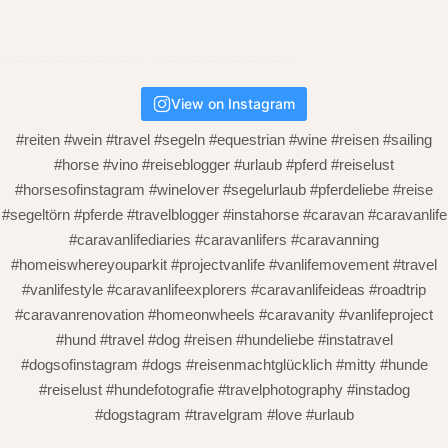
View on Instagram
#reiten #wein #travel #segeln #equestrian #wine #reisen #sailing
#horse #vino #reiseblogger #urlaub #pferd #reiselust
#horsesofinstagram #winelover #segelurlaub #pferdeliebe #reise
#segeltörn #pferde #travelblogger #instahorse #caravan #caravanlife
#caravanlifediaries #caravanlifers #caravanning
#homeiswhereyouparkit #projectvanlife #vanlifemovement #travel
#vanlifestyle #caravanlifeexplorers #caravanlifeideas #roadtrip
#caravanrenovation #homeonwheels #caravanity #vanlifeproject
#hund #travel #dog #reisen #hundeliebe #instatravel
#dogsofinstagram #dogs #reisenmachtglücklich #mitty #hunde
#reiselust #hundefotografie #travelphotography #instadog
#dogstagram #travelgram #love #urlaub