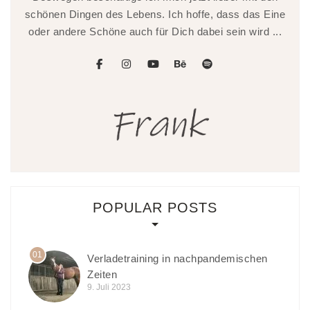
schönen Dingen des Lebens. Ich hoffe, dass das Eine
oder andere Schöne auch für Dich dabei sein wird ...
facebook
instagram
youtube
behance
spotify
POPULAR POSTS
01
Verladetraining in nachpandemischen
Zeiten
9. Juli 2023