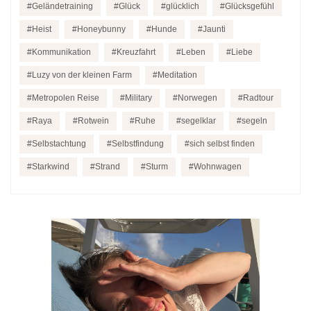
Geländetraining
Glück
glücklich
Glücksgefühl
Heist
Honeybunny
Hunde
Jaunti
Kommunikation
Kreuzfahrt
Leben
Liebe
Luzy von der kleinen Farm
Meditation
Metropolen Reise
Military
Norwegen
Radtour
Raya
Rotwein
Ruhe
segelklar
segeln
Selbstachtung
Selbstfindung
sich selbst finden
Starkwind
Strand
Sturm
Wohnwagen