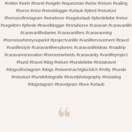
#reiten #wein #travel #segeln #equestrian #wine #reisen #sailing
#horse #vino #reiseblogger #urlaub #pferd #reiselust
#horsesofinstagram #winelover #segelurlaub #pferdeliebe #reise
#segeltörn #pferde #travelblogger #instahorse #caravan #caravanlife
#caravanlifediaries #caravanlifers #caravanning
#homeiswhereyouparkit #projectvanlife #vanlifemovement #travel
#vanlifestyle #caravanlifeexplorers #caravanlifeideas #roadtrip
#caravanrenovation #homeonwheels #caravanity #vanlifeproject
#hund #travel #dog #reisen #hundeliebe #instatravel
#dogsofinstagram #dogs #reisenmachtglücklich #mitty #hunde
#reiselust #hundefotografie #travelphotography #instadog
#dogstagram #travelgram #love #urlaub