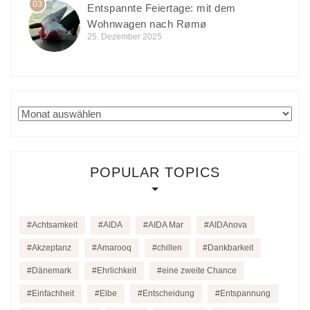
03
Entspannte Feiertage: mit dem
Wohnwagen nach Rømø
25. Dezember 2025
Archiv
POPULAR TOPICS
Achtsamkeit
AIDA
AIDA Mar
AIDAnova
Akzeptanz
Amarooq
chillen
Dankbarkeit
Dänemark
Ehrlichkeit
eine zweite Chance
Einfachheit
Elbe
Entscheidung
Entspannung