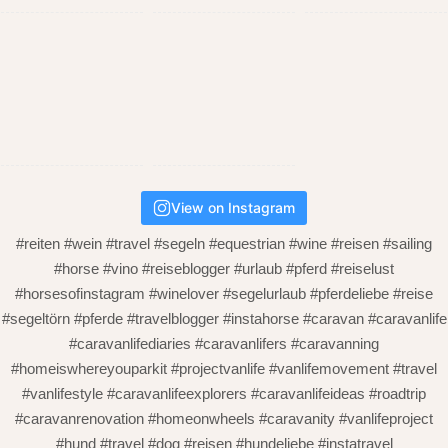
View on Instagram
#reiten #wein #travel #segeln #equestrian #wine #reisen #sailing
#horse #vino #reiseblogger #urlaub #pferd #reiselust
#horsesofinstagram #winelover #segelurlaub #pferdeliebe #reise
#segeltörn #pferde #travelblogger #instahorse #caravan #caravanlife
#caravanlifediaries #caravanlifers #caravanning
#homeiswhereyouparkit #projectvanlife #vanlifemovement #travel
#vanlifestyle #caravanlifeexplorers #caravanlifeideas #roadtrip
#caravanrenovation #homeonwheels #caravanity #vanlifeproject
#hund #travel #dog #reisen #hundeliebe #instatravel