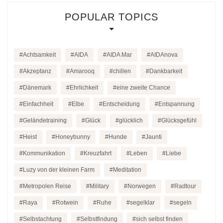
POPULAR TOPICS
Achtsamkeit
AIDA
AIDA Mar
AIDAnova
Akzeptanz
Amarooq
chillen
Dankbarkeit
Dänemark
Ehrlichkeit
eine zweite Chance
Einfachheit
Elbe
Entscheidung
Entspannung
Geländetraining
Glück
glücklich
Glücksgefühl
Heist
Honeybunny
Hunde
Jaunti
Kommunikation
Kreuzfahrt
Leben
Liebe
Luzy von der kleinen Farm
Meditation
Metropolen Reise
Military
Norwegen
Radtour
Raya
Rotwein
Ruhe
segelklar
segeln
Selbstachtung
Selbstfindung
sich selbst finden