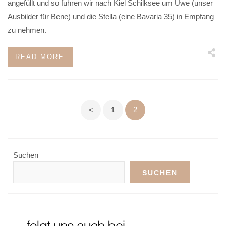
angefüllt und so fuhren wir nach Kiel Schilksee um Uwe (unser
Ausbilder für Bene) und die Stella (eine Bavaria 35) in Empfang
zu nehmen.
READ MORE
Seitennummerierung
2
<
1
der
Beiträge
Suchen
SUCHEN