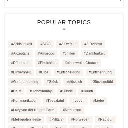
POPULAR TOPICS
Achtsamkeit
AIDA
AIDA Mar
AIDAnova
Akzeptanz
Amarooq
chillen
Dankbarkeit
Dänemark
Ehrlichkeit
eine zweite Chance
Einfachheit
Elbe
Entscheidung
Entspannung
Geländetraining
Glück
glücklich
Glücksgefühl
Heist
Honeybunny
Hunde
Jaunti
Kommunikation
Kreuzfahrt
Leben
Liebe
Luzy von der kleinen Farm
Meditation
Metropolen Reise
Military
Norwegen
Radtour