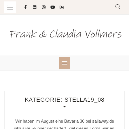
Skip
to
content
KATEGORIE:
STELLA19_08
Wir haben im August eine Bavaria 36 bei sailaway.de
inklusive Skipper gechartert. Ziel dieses Törns war es,