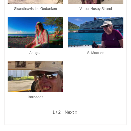
Skandinavische Gedanken
Vester Husby Strand
Antigua
St.Maarten
Barbados
Next
»
1
/
2