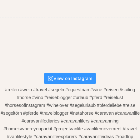
View on Instagram
#reiten #wein #travel #segeln #equestrian #wine #reisen #sailing
#horse #vino #reiseblogger #urlaub #pferd #reiselust
#horsesofinstagram #winelover #segelurlaub #pferdeliebe #reise
#segeltörn #pferde #travelblogger #instahorse #caravan #caravanlife
#caravanlifediaries #caravanlifers #caravanning
#homeiswhereyouparkit #projectvanlife #vanlifemovement #travel
#vanlifestyle #caravanlifeexplorers #caravanlifeideas #roadtrip