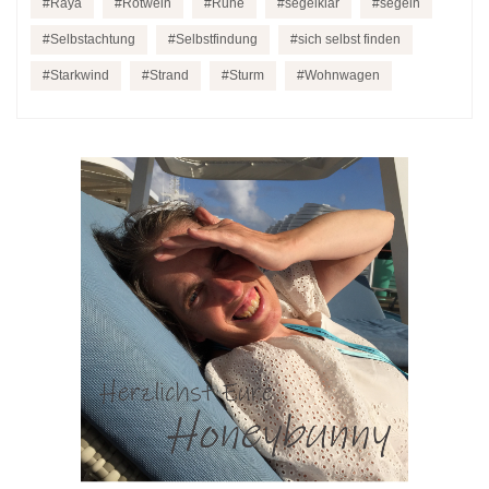
Raya
Rotwein
Ruhe
segelklar
segeln
Selbstachtung
Selbstfindung
sich selbst finden
Starkwind
Strand
Sturm
Wohnwagen