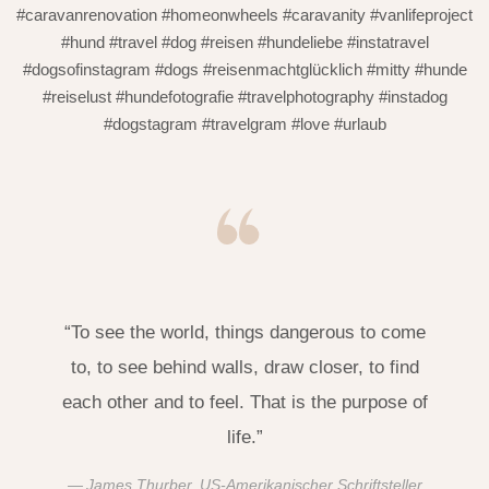
#caravanrenovation #homeonwheels #caravanity #vanlifeproject
#hund #travel #dog #reisen #hundeliebe #instatravel
#dogsofinstagram #dogs #reisenmachtglücklich #mitty #hunde
#reiselust #hundefotografie #travelphotography #instadog
#dogstagram #travelgram #love #urlaub
“To see the world, things dangerous to come
to, to see behind walls, draw closer, to find
each other and to feel. That is the purpose of
life.”
James Thurber, US-Amerikanischer Schriftsteller