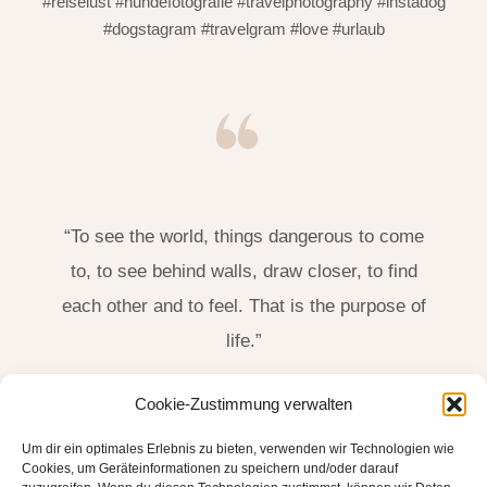
#reiselust #hundefotografie #travelphotography #instadog
#dogstagram #travelgram #love #urlaub
“To see the world, things dangerous to come
to, to see behind walls, draw closer, to find
each other and to feel. That is the purpose of
life.”
James Thurber, US-Amerikanischer Schriftsteller
Cookie-Zustimmung verwalten
(1894-1961)
Um dir ein optimales Erlebnis zu bieten, verwenden wir Technologien wie
Cookies, um Geräteinformationen zu speichern und/oder darauf