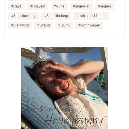
Raya
Rotwein
Ruhe
segelklar
segeln
Selbstachtung
Selbstfindung
sich selbst finden
Starkwind
Strand
Sturm
Wohnwagen