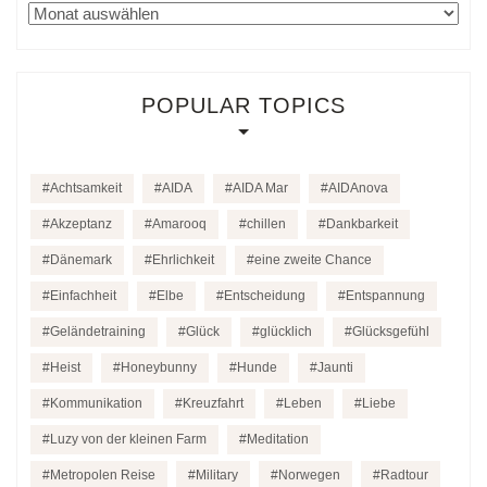
Archiv
POPULAR TOPICS
Achtsamkeit
AIDA
AIDA Mar
AIDAnova
Akzeptanz
Amarooq
chillen
Dankbarkeit
Dänemark
Ehrlichkeit
eine zweite Chance
Einfachheit
Elbe
Entscheidung
Entspannung
Geländetraining
Glück
glücklich
Glücksgefühl
Heist
Honeybunny
Hunde
Jaunti
Kommunikation
Kreuzfahrt
Leben
Liebe
Luzy von der kleinen Farm
Meditation
Metropolen Reise
Military
Norwegen
Radtour