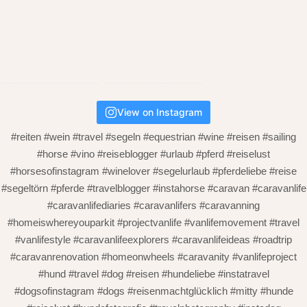
View on Instagram
#reiten #wein #travel #segeln #equestrian #wine #reisen #sailing
#horse #vino #reiseblogger #urlaub #pferd #reiselust
#horsesofinstagram #winelover #segelurlaub #pferdeliebe #reise
#segeltörn #pferde #travelblogger #instahorse #caravan #caravanlife
#caravanlifediaries #caravanlifers #caravanning
#homeiswhereyouparkit #projectvanlife #vanlifemovement #travel
#vanlifestyle #caravanlifeexplorers #caravanlifeideas #roadtrip
#caravanrenovation #homeonwheels #caravanity #vanlifeproject
#hund #travel #dog #reisen #hundeliebe #instatravel
#dogsofinstagram #dogs #reisenmachtglücklich #mitty #hunde