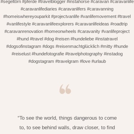
#segeltörn #pferde #travelblogger #instahorse #caravan #caravanlife
#caravanlifediaries #caravanlifers #caravanning
#homeiswhereyouparkit #projectvanlife #vanlifemovement #travel
#vanlifestyle #caravanlifeexplorers #caravanlifeideas #roadtrip
#caravanrenovation #homeonwheels #caravanity #vanlifeproject
#hund #travel #dog #reisen #hundeliebe #instatravel
#dogsofinstagram #dogs #reisenmachtglücklich #mitty #hunde
#reiselust #hundefotografie #travelphotography #instadog
#dogstagram #travelgram #love #urlaub
“To see the world, things dangerous to come
to, to see behind walls, draw closer, to find