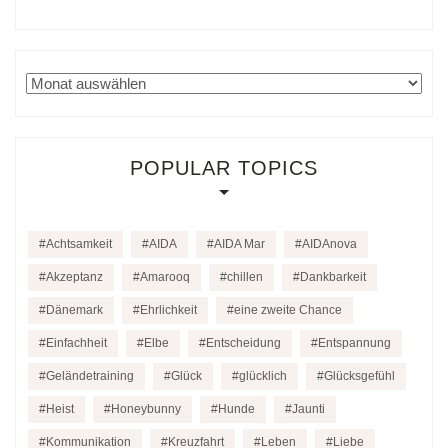
Archiv
POPULAR TOPICS
Achtsamkeit
AIDA
AIDA Mar
AIDAnova
Akzeptanz
Amarooq
chillen
Dankbarkeit
Dänemark
Ehrlichkeit
eine zweite Chance
Einfachheit
Elbe
Entscheidung
Entspannung
Geländetraining
Glück
glücklich
Glücksgefühl
Heist
Honeybunny
Hunde
Jaunti
Kommunikation
Kreuzfahrt
Leben
Liebe