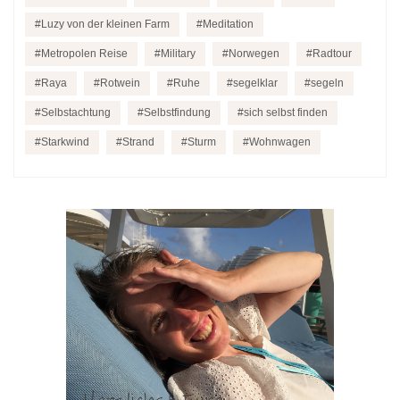
Luzy von der kleinen Farm
Meditation
Metropolen Reise
Military
Norwegen
Radtour
Raya
Rotwein
Ruhe
segelklar
segeln
Selbstachtung
Selbstfindung
sich selbst finden
Starkwind
Strand
Sturm
Wohnwagen